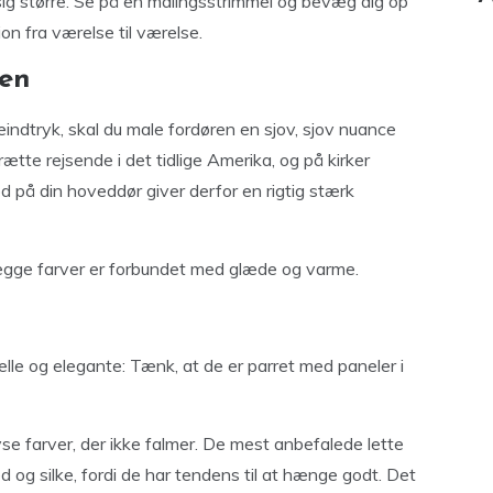
r sig større. Se på en malingsstrimmel og bevæg dig op
tion fra værelse til værelse.
ren
steindtryk, skal du male fordøren en sjov, sjov nuance
ætte rejsende i det tidlige Amerika, og på kirker
d på din hoveddør giver derfor en rigtig stærk
 Begge farver er forbundet med glæde og varme.
lle og elegante: Tænk, at de er parret med paneler i
yse farver, der ikke falmer. De mest anbefalede lette
ed og silke, fordi de har tendens til at hænge godt. Det