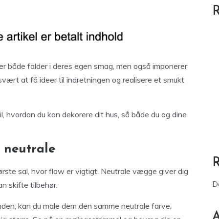
R
der både falder i deres egen smag, men også imponerer
ært at få ideer til indretningen og realisere et smukt
til, hvordan du kan dekorere dit hus, så både du og dine
 neutrale
første sal, hvor flow er vigtigt. Neutrale vægge giver dig
D
n skifte tilbehør.
nanden, kan du male dem den samme neutrale farve,
A