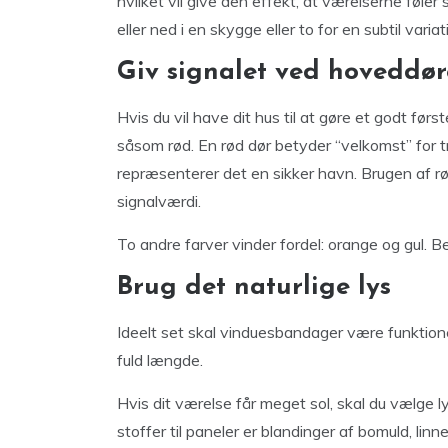
hvilket vil give den effekt, at værelserne føle
eller ned i en skygge eller to for en subtil varia
Giv signalet ved hoveddø
Hvis du vil have dit hus til at gøre et godt før
såsom rød. En rød dør betyder “velkomst” for tr
repræsenterer det en sikker havn. Brugen af rø
signalværdi.
To andre farver vinder fordel: orange og gul.
Brug det naturlige lys
Ideelt set skal vinduesbandager være funktione
fuld længde.
Hvis dit værelse får meget sol, skal du vælge l
stoffer til paneler er blandinger af bomuld, linn