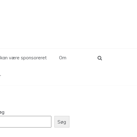
d kan være sponsoreret
Om
r
øg
Søg