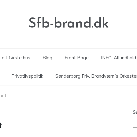
Sfb-brand.dk
 dit første hus
Blog
Front Page
INFO: Alt indhol
Privatlivspolitik
Sønderborg Friv. Brandværn´s Orkeste
mmet
S
t