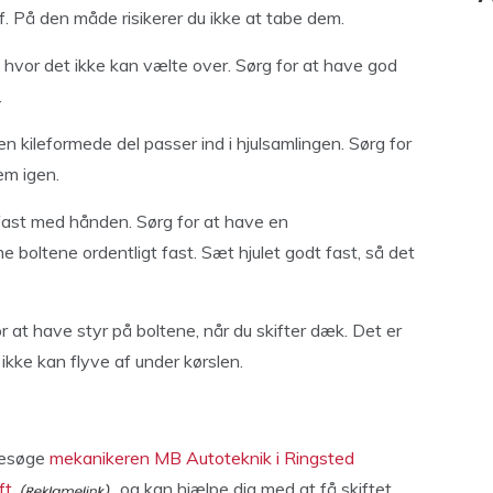
f. På den måde risikerer du ikke at tabe dem.
ed, hvor det ikke kan vælte over. Sørg for at have god
.
n kileformede del passer ind i hjulsamlingen. Sørg for
em igen.
 fast med hånden. Sørg for at have en
 boltene ordentligt fast. Sæt hjulet godt fast, så det
r at have styr på boltene, når du skifter dæk. Det er
 ikke kan flyve af under kørslen.
 besøge
mekanikeren MB Autoteknik i Ringsted
ft
og kan hjælpe dig med at få skiftet