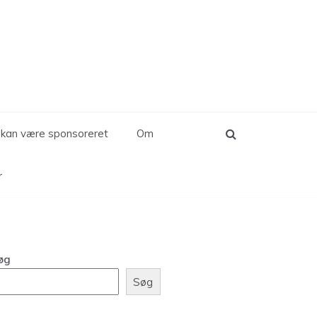
d kan være sponsoreret
Om
r
øg
Søg