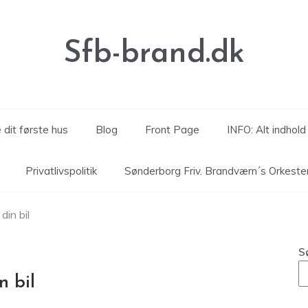
Sfb-brand.dk
 dit første hus
Blog
Front Page
INFO: Alt indhol
Privatlivspolitik
Sønderborg Friv. Brandværn´s Orkeste
din bil
S
n bil