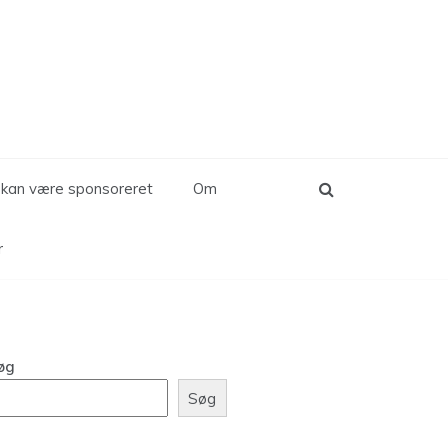
d kan være sponsoreret
Om
r
øg
Søg