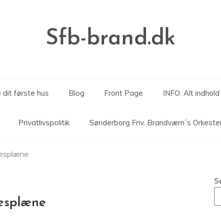
Sfb-brand.dk
 dit første hus
Blog
Front Page
INFO: Alt indhol
Privatlivspolitik
Sønderborg Friv. Brandværn´s Orkeste
ræsplæne
S
ræsplæne