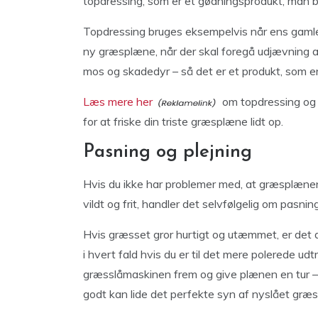
topdressing, som er et gødningsprodukt, man brug
Topdressing bruges eksempelvis når ens gamle
ny græsplæne, når der skal foregå udjævning
mos og skadedyr – så det er et produkt, som er
Læs mere her
om topdressing og 
for at friske din triste græsplæne lidt op.
Pasning og plejning
Hvis du ikke har problemer med, at græsplænen 
vildt og frit, handler det selvfølgelig om pasning
Hvis græsset gror hurtigt og utæmmet, er det di
i hvert fald hvis du er til det mere polerede ud
græsslåmaskinen frem og give plænen en tur –
godt kan lide det perfekte syn af nyslået græs