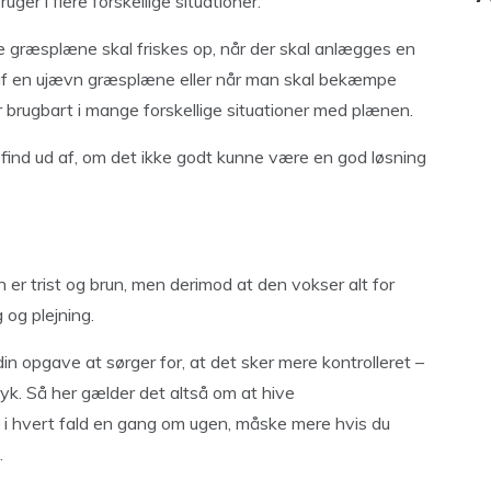
er i flere forskellige situationer.
 græsplæne skal friskes op, når der skal anlægges en
 af en ujævn græsplæne eller når man skal bekæmpe
 brugbart i mange forskellige situationer med plænen.
find ud af, om det ikke godt kunne være en god løsning
er trist og brun, men derimod at den vokser alt for
 og plejning.
n opgave at sørger for, at det sker mere kontrolleret –
tryk. Så her gælder det altså om at hive
 i hvert fald en gang om ugen, måske mere hvis du
.