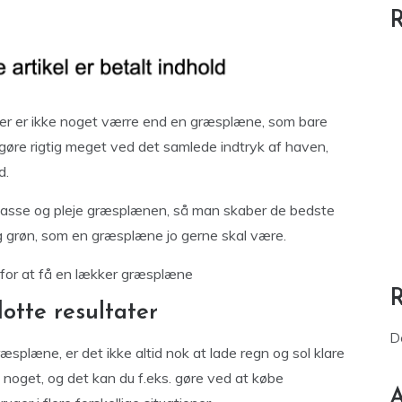
R
Der er ikke noget værre end en græsplæne, som bare
sk gøre rigtig meget ved det samlede indtryk af haven,
d.
 passe og pleje græsplænen, så man skaber de bedste
 og grøn, som en græsplæne jo gerne skal være.
e for at få en lækker græsplæne
otte resultater
D
ræsplæne, er det ikke altid nok at lade regn og sol klare
noget, og det kan du f.eks. gøre ved at købe
A