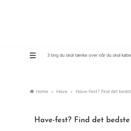
Skip
to
content
3 ting du skal tænke over når du skal købe
Home
»
Have
»
Have-fest? Find det bedste 
Have-fest? Find det bedste t