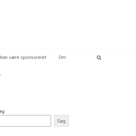
d kan være sponsoreret
Om
r
øg
Søg