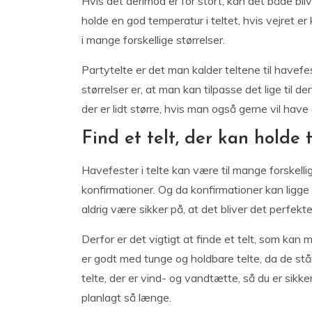
Hvis det derimod er for stort, kan det både bl
holde en god temperatur i teltet, hvis vejret er
i mange forskellige størrelser.
Partytelte er det man kalder teltene til havefes
størrelser er, at man kan tilpasse det lige til de
der er lidt større, hvis man også gerne vil have d
Find et telt, der kan holde t
Havefester i telte kan være til mange forskelli
konfirmationer. Og da konfirmationer kan ligge t
aldrig være sikker på, at det bliver det perfek
Derfor er det vigtigt at finde et telt, som kan m
er godt med tunge og holdbare telte, da de stå
telte, der er vind- og vandtætte, så du er sikker
planlagt så længe.