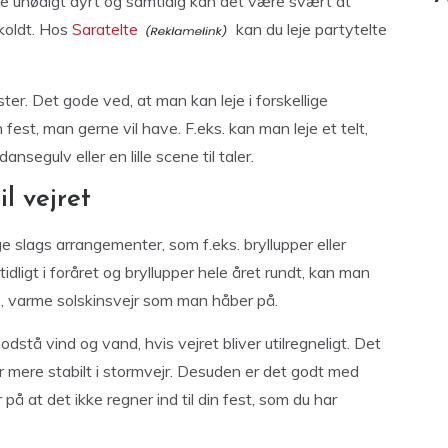
ive unødigt dyrt og samtidig kan det være svært at
 koldt. Hos
Saratelte
kan du leje partytelte
ter. Det gode ved, at man kan leje i forskellige
n fest, man gerne vil have. F.eks. kan man leje et telt,
ansegulv eller en lille scene til taler.
il vejret
ge slags arrangementer, som f.eks. bryllupper eller
idligt i foråret og bryllupper hele året rundt, kan man
te, varme solskinsvejr som man håber på.
odstå vind og vand, hvis vejret bliver utilregneligt. Det
r mere stabilt i stormvejr. Desuden er det godt med
 på at det ikke regner ind til din fest, som du har