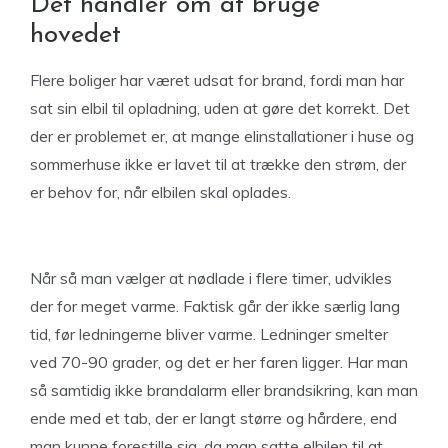
Det handler om at bruge
hovedet
Flere boliger har været udsat for brand, fordi man har
sat sin elbil til opladning, uden at gøre det korrekt. Det
der er problemet er, at mange elinstallationer i huse og
sommerhuse ikke er lavet til at trække den strøm, der
er behov for, når elbilen skal oplades.
Når så man vælger at nødlade i flere timer, udvikles
der for meget varme. Faktisk går der ikke særlig lang
tid, før ledningerne bliver varme. Ledninger smelter
ved 70-90 grader, og det er her faren ligger. Har man
så samtidig ikke brandalarm eller brandsikring, kan man
ende med et tab, der er langt større og hårdere, end
man kunne forestille sig, da man satte elbilen til at